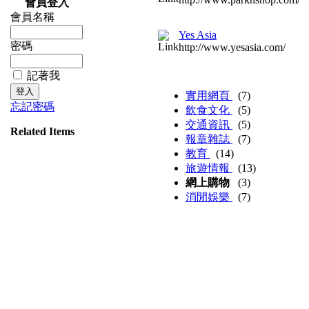
會員登入
會員名稱
Yes Asia
密碼
http://www.yesasia.com/
記著我
實用網頁
(7)
忘記密碼
飲食文化
(5)
交通資訊
(5)
Related Items
報章雜誌
(7)
教育
(14)
旅遊情報
(13)
網上購物
(3)
消閒娛樂
(7)